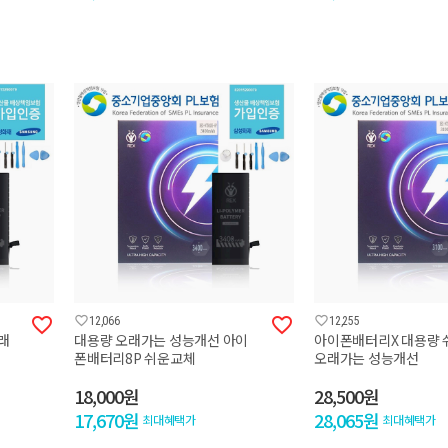




12,066
12,255
래
대용량 오래가는 성능개선 아이
아이폰배터리X 대용량
폰배터리8P 쉬운교체
오래가는 성능개선
18,000원
28,500원
17,670원
28,065원
최대혜택가
최대혜택가