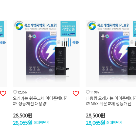




12,156
11,997
오래가는 쉬운교체 아이폰배터리
대용량 오래가는 아이폰배터
XS 성능개선 대용량
XSMAX 쉬운교체 성능개선
28,500원
28,500원
28,065원
28,065원
최대혜택가
최대혜택가