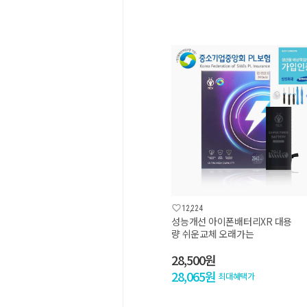

12,224
성능개선 아이폰배터리XR 대용
량 쉬운교체 오래가는
28,500원
28,065원
최대혜택가