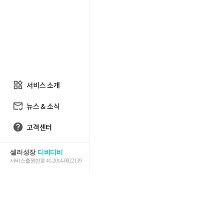

서비스 소개

뉴스 & 소식
help
고객센터
셀러성장
디비디비
서비스출원번호 41-2014-0022139
엔트레이드코리아님의 

판매자정보
자세히보기
스

디비디비는 통신판매중개시스템의 제
디비디비의 상품/판매자 정보/쇼핑 