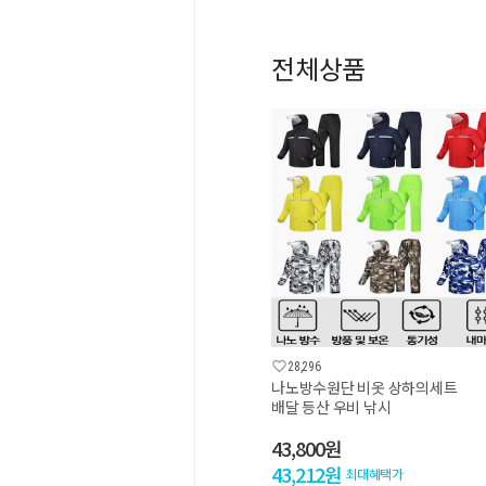
전체상품

28,296
나노방수원단 비옷 상하의세트
배달 등산 우비 낚시
43,800원
43,212원
최대혜택가