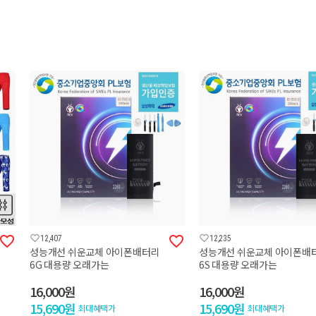




12,407
12,235
성능개선 쉬운교체 아이폰배터리
성능개선 쉬운교체 아이폰배
6G 대용량 오래가는
6S 대용량 오래가는
16,000원
16,000원
15,690원
15,690원
최대혜택가
최대혜택가