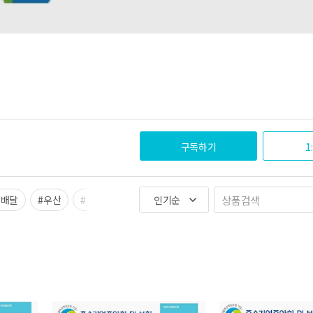
구독하기
1
이배달
#우산
#캠핑
#판초우의
인기순
#감자탕소스
keyboard_arrow_down
#감자탕맛집