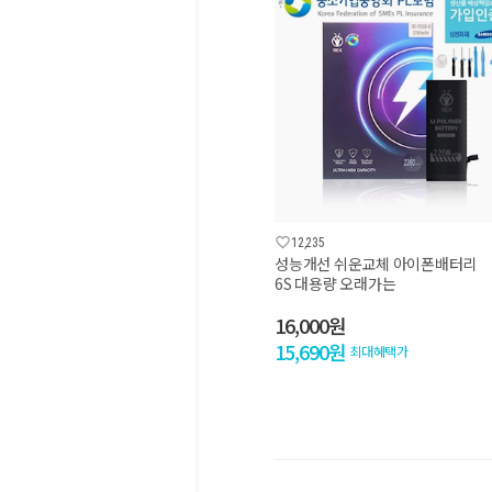

12,235
성능개선 쉬운교체 아이폰배터리
6S 대용량 오래가는
16,000원
15,690원
최대혜택가