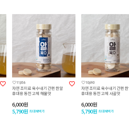




11,856
10,690
자연 조미료 육수내기 간편 한알
자연 조미료 육수내기 간편 
휴대용 동전 고체 해물맛
휴대용 동전 고체 사골맛
6,000원
6,000원
5,790원
5,790원
최대혜택가
최대혜택가