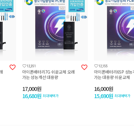




12,351
12,155
래
아이폰배터리7G 쉬운교체 오래
아이폰배터리6SP 성능
가는 성능개선 대용량
가는 대용량 쉬운교체
17,000원
16,000원
16,680원
15,690원
최대혜택가
최대혜택가