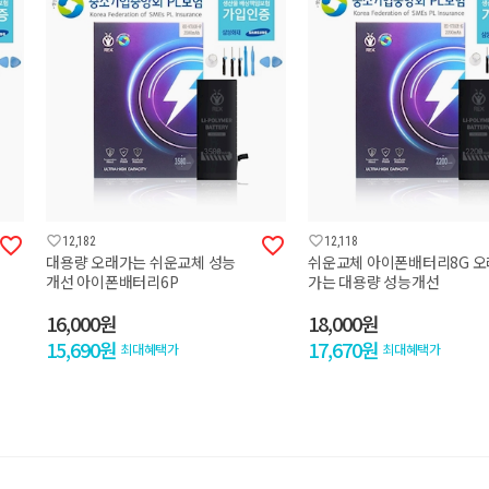




12,182
12,118
대용량 오래가는 쉬운교체 성능
쉬운교체 아이폰배터리8G 오
개선 아이폰배터리6P
가는 대용량 성능개선
16,000원
18,000원
15,690원
17,670원
최대혜택가
최대혜택가