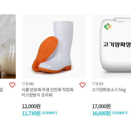




8,100
8,123
한알
식품 반장화 위생 안전화 작업화
고기양파장소스 5kg
미끄럼방지 조리화
12,000원
17,000원
11,730원
16,680원
최대혜택가
최대혜택가