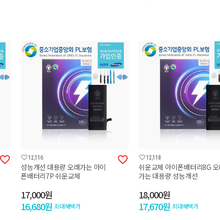




12,116
12,118
성능개선 대용량 오래가는 아이
쉬운교체 아이폰배터리8G 오
폰배터리7P 쉬운교체
가는 대용량 성능개선
17,000원
18,000원
16,680원
17,670원
최대혜택가
최대혜택가