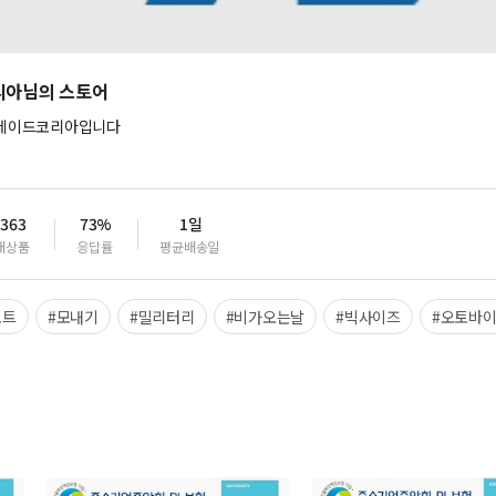
아님의 스토어
레이드코리아입니다
,363
73%
1일
매상품
응답률
평균배송일
코트
#모내기
#밀리터리
#비가오는날
#빅사이즈
#오토바