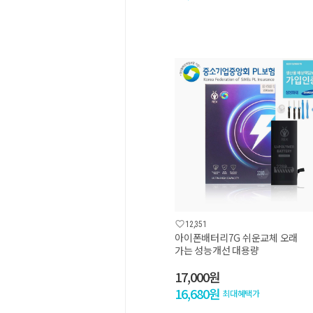

12,351
아이폰배터리7G 쉬운교체 오래
가는 성능개선 대용량
17,000원
16,680원
최대혜택가