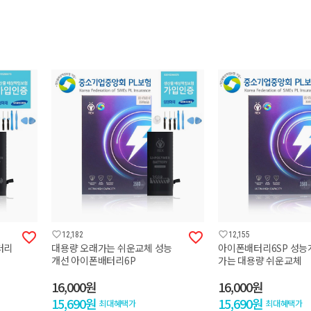




12,182
12,155
터리
대용량 오래가는 쉬운교체 성능
아이폰배터리6SP 성능
개선 아이폰배터리6P
가는 대용량 쉬운교체
16,000원
16,000원
15,690원
15,690원
최대혜택가
최대혜택가