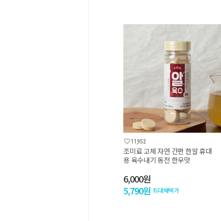

11,952
조미료 고체 자연 간편 한알 휴대
용 육수내기 동전 한우맛
6,000원
5,790원
최대혜택가