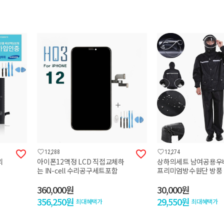




12,288
12,274
리
아이폰12액정 LCD 직접교체하
상하의세트 남여공용우
는 IN-cell 수리공구세트포함
프리미엄방수원단 방풍
360,000원
30,000원
356,250원
29,550원
최대혜택가
최대혜택가