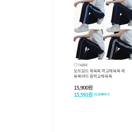

14,050
오뜨모드 체육복 학교체육복 체
육복바지 중학교체육복
15,900원
15,591원
최대혜택가