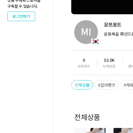
상품 구매와 스토어를
구독할 수 있습니다.
로그인하기
오뜨모드
운동복을 패션으
0
53.0K
구독자수
누적방문
판
전체상품
#컬러팬츠
#체
전체상품