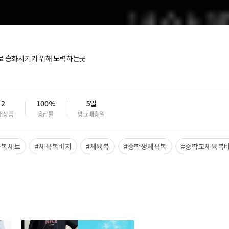
로 승화시키기 위해 노력하는곳
2
100%
5일
매상품
응답률
평균배송일
육복세트
#체육복바지
#체육복
#중학생체육복
#중학교체육복