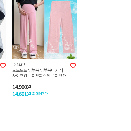



12,819
오뜨모드 임부복 임부복바지 빅
사이즈임부복 오피스임부복 요가
복 여성요가복 요가복바지 임산
14,900원
부요가복 빅사이즈요가복
14,601원
최대혜택가